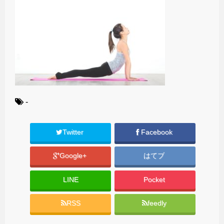
-
Twitter
Facebook
Google+
はてブ
LINE
Pocket
RSS
feedly