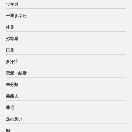
ワキガ
一重まぶた
体臭
劣等感
口臭
多汗症
恋愛・結婚
未分類
芸能人
薄毛
足の臭い
顔