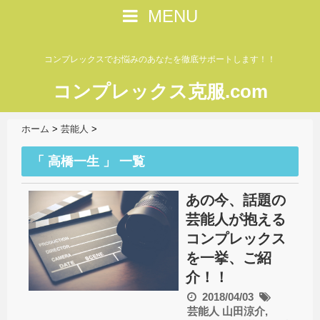
MENU
コンプレックスでお悩みのあなたを徹底サポートします！！
コンプレックス克服.com
ホーム
>
芸能人
>
「 高橋一生 」 一覧
あの今、話題の
芸能人が抱える
コンプレックス
を一挙、ご紹
介！！
2018/04/03
芸能人
山田涼介
,