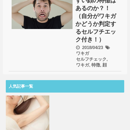
すい顔の特徴は
あるのか？！
（自分がワキガ
かどうか判定す
るセルフチエッ
ク付き！）
2018/04/23
ワキガ
セルフチェック
,
ワキガ
,
特徴
,
顔
人気記事一覧