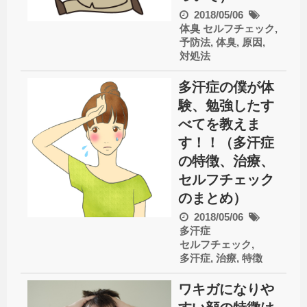
2018/05/06
体臭
セルフチェック
,
予防法
,
体臭
,
原因
,
対処法
多汗症の僕が体
験、勉強したす
べてを教えま
す！！（多汗症
の特徴、治療、
セルフチェック
のまとめ）
2018/05/06
多汗症
セルフチェック
,
多汗症
,
治療
,
特徴
ワキガになりや