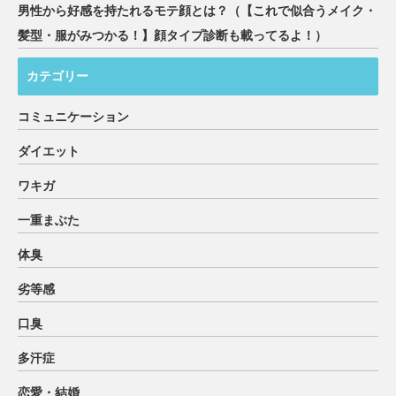
男性から好感を持たれるモテ顔とは？（【これで似合うメイク・
髪型・服がみつかる！】顔タイプ診断も載ってるよ！）
カテゴリー
コミュニケーション
ダイエット
ワキガ
一重まぶた
体臭
劣等感
口臭
多汗症
恋愛・結婚