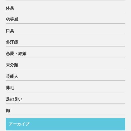
体臭
劣等感
口臭
多汗症
恋愛・結婚
未分類
芸能人
薄毛
足の臭い
顔
アーカイブ