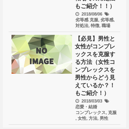
もご紹介！！）
2018/08/06
劣等感
克服
,
劣等感
,
対処法
,
特徴
,
職場
【必見】男性と
女性がコンプレ
ックスを克服す
る方法（女性コ
ンプレックスを
男性からどう見
えているか？！
もご紹介！）
2018/03/03
恋愛・結婚
コンプレックス
,
克服
,
女性
,
方法
,
男性