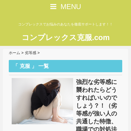
MENU
コンプレックスでお悩みのあなたを徹底サポートします！！
コンプレックス克服.com
ホーム
>
劣等感
>
「 克服 」 一覧
強烈な劣等感に
襲われたらどう
すればいいので
しょう？！（劣
等感が強い人の
共通した特徴、
職場での対処法