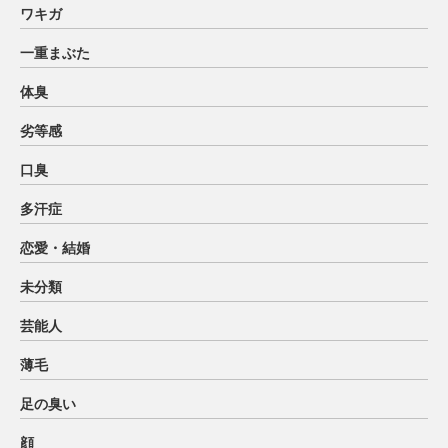
ワキガ
一重まぶた
体臭
劣等感
口臭
多汗症
恋愛・結婚
未分類
芸能人
薄毛
足の臭い
顔