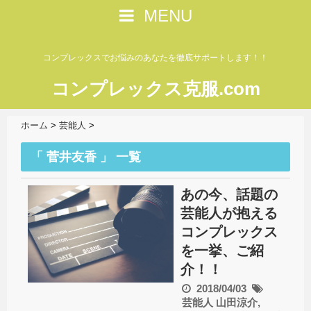
MENU
コンプレックスでお悩みのあなたを徹底サポートします！！
コンプレックス克服.com
ホーム
>
芸能人
>
「 菅井友香 」 一覧
あの今、話題の
芸能人が抱える
コンプレックス
を一挙、ご紹
介！！
2018/04/03
芸能人
山田涼介
,